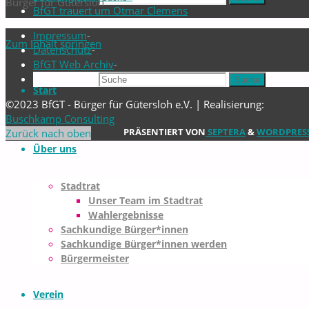
Bürger für Gütersloh
BfGT trauert um Otmar Clemens
Impressum
-
Zum Inhalt springen
Datenschutz
-
BfGT Web Archiv
-
Suchen nach:
Suche
Start
©2023 BfGT - Bürger für Gütersloh e.V. | Realisierung:
Buschkamp Consulting
PRÄSENTIERT VON
SEPTERA
&
WORDPRESS
Zurück nach oben
Über uns
Stadtrat
Unser Team im Stadtrat
Wahlergebnisse
Sachkundige Bürger*innen
Sachkundige Bürger*innen werden
Bürgermeister
Verein