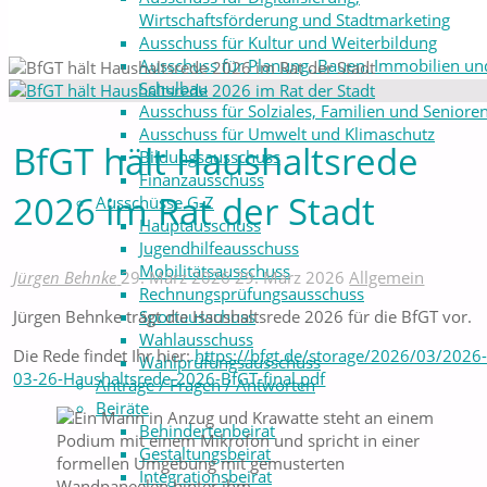
Wirtschaftsförderung und Stadtmarketing
Ausschuss für Kultur und Weiterbildung
Ausschuss für Planung, Bauen, Immobilien un
Schulbau
Ausschuss für Solziales, Familien und Seniore
Ausschuss für Umwelt und Klimaschutz
BfGT hält Haushaltsrede
Bildungsausschuss
Finanzausschuss
2026 im Rat der Stadt
Ausschüsse G-Z
Hauptausschuss
Jugendhilfeausschuss
Mobilitätsausschuss
Jürgen Behnke
29. März 2026
29. März 2026
Allgemein
Rechnungsprüfungsausschuss
Sportausschuss
Jürgen Behnke trägt die Haushaltsrede 2026 für die BfGT vor.
Wahlausschuss
Die Rede findet Ihr hier:
https://bfgt.de/storage/2026/03/2026
Wahlprüfungsausschuss
03-26-Haushaltsrede-2026-BfGT-final.pdf
Anträge / Fragen / Antworten
Beiräte
Behindertenbeirat
Gestaltungsbeirat
Integrationsbeirat