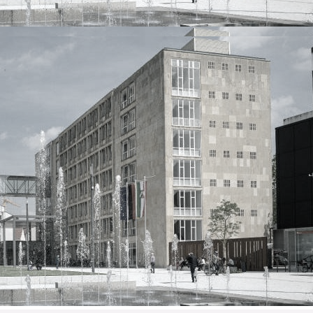
d Schulbau
n