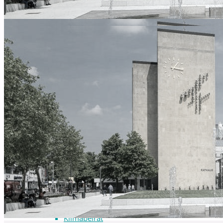
Ausschuss für Kultur und Weiterbildung
Ausschuss für Planung, Bauen, Immobilien un
Ausschuss für Solziales, Familien und Seniore
Ausschuss für Umwelt und Klimaschutz
Bildungsausschuss
Finanzausschuss
Ausschüsse G-Z
Hauptausschuss
Jugendhilfeausschuss
Mobilitätsausschuss
Rechnungsprüfungsausschuss
Sportausschuss
Wahlausschuss
Wahlprüfungsausschuss
Anträge / Fragen / Antworten
Beiräte
Behindertenbeirat
Gestaltungsbeirat
Integrationsbeirat
Jugendparlament
Klimabeirat