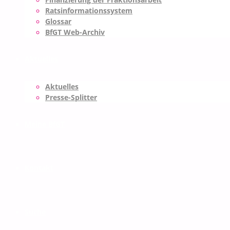
Finanzierung der Fraktionsarbeit
Ratsinformationssystem
Glossar
BfGT Web-Archiv
Aktuelles
Aktuelles
Presse-Splitter
Meine BfGT
Kontakt
Suche