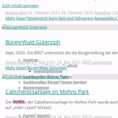
…
Zum Inhalt springen
Andrea Kees
24. Oktober 2023
25. Oktober 2023
Aktuelles
/
A
Mehr lesen
"Spatenstich beim Reit-und Fahrverein Avenwedde e.
Start
BürgerWald Gütersloh
Über uns
Sept. 2020. Die BfGT unterstützt die die Bürgerstiftung bei d
Stadtrat
Jürgen Behnke
23. Mai 2021
24. Mai 2021
BfGT unterstützt
Unser Team im Stadtrat
Mehr lesen
"BürgerWald Gütersloh"
Wahlergebnisse
Sachkundige Bürger*innen
Sachkundige Bürger*innen werden
Bürgermeister
Calisthenicsanlage im Mohns Park
Verein
Der Aufbau der Calisthenicsanlage im Mohns Park wurde auch
auf „mehr Lesen“ klicken!
Partei? Verein!
Jürgen Behnke
23. Mai 2018
24. Mai 2021
BfGT unterstützt