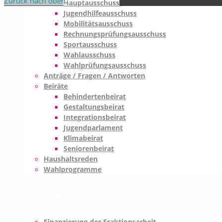
Zurück nach oben
Hauptausschuss
Jugendhilfeausschuss
Mobilitätsausschuss
Rechnungsprüfungsausschuss
Sportausschuss
Wahlausschuss
Wahlprüfungsausschuss
Anträge / Fragen / Antworten
Beiräte
Behindertenbeirat
Gestaltungsbeirat
Integrationsbeirat
Jugendparlament
Klimabeirat
Seniorenbeirat
Haushaltsreden
Wahlprogramme
Infos für Bürger*innen