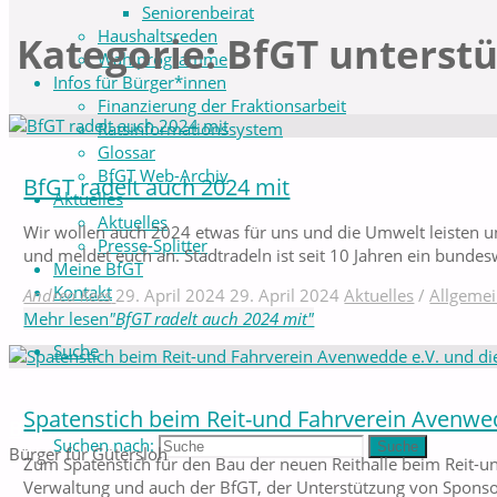
Seniorenbeirat
Haushaltsreden
Kategorie:
BfGT unterstü
Wahlprogramme
Infos für Bürger*innen
Finanzierung der Fraktionsarbeit
Ratsinformationssystem
Glossar
BfGT Web-Archiv
BfGT radelt auch 2024 mit
Aktuelles
Aktuelles
Wir wollen auch 2024 etwas für uns und die Umwelt leisten u
Presse-Splitter
und meldet euch an. Stadtradeln ist seit 10 Jahren ein bund
Meine BfGT
Kontakt
Andrea Kees
29. April 2024
29. April 2024
Aktuelles
/
Allgeme
Mehr lesen
"BfGT radelt auch 2024 mit"
Suche
Spatenstich beim Reit-und Fahrverein Avenwed
BfGT
Suchen nach:
Suche
Bürger für Gütersloh
Zum Spatenstich für den Bau der neuen Reithalle beim Reit-un
Verwaltung und auch der BfGT, der Unterstützung von Sponso