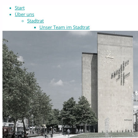
Start
Über uns
Stadtrat
Unser Team im Stadtrat
Wahlergebnisse
Sachkundige Bürger*innen
Sachkundige Bürger*innen werden
Bürgermeister
Verein
Partei? Verein!
Satzung
Mitgliedsantrag
Vorstand
Finanzen
Spenden
Memorandum
BfGT unterstützt
Politische Arbeit
Rat
Ausschüsse A-F
Ausschuss für Digitalisierung, Wirtschaftsför