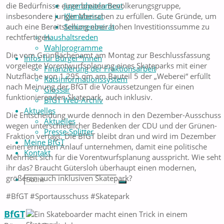
Jugendparlament
die Bedürfnisse einer breiten Bevölkerungsgruppe,
Klimabeirat
insbesondere junger Menschen zu erfüllen. Gute Gründe, um
Seniorenbeirat
auch eine Bereitstellung einer hohen Investitionssumme zu
Haushaltsreden
rechtfertigen.
Wahlprogramme
Die vom Grünflächenamt am Montag zur Beschlussfassung
Infos für Bürger*innen
vorgelegte Vorentwurfsplanung eines Skateparks mit einer
Finanzierung der Fraktionsarbeit
Nutzfläche von 1.295 qm am Bauteil 5 der „Weberei“ erfüllt
Ratsinformationssystem
nach Meinung der BfGT die Voraussetzungen für einen
Glossar
funktionierenden Skatepark, auch inklusiv.
BfGT Web-Archiv
Aktuelles
Die Entscheidung wurde dennoch in den Dezember-Ausschuss
Aktuelles
wegen unterschiedlicher Bedenken der CDU und der Grünen-
Presse-Splitter
Fraktion vertagt. Die BfGT bleibt dran und wird im Dezember
Meine BfGT
einen erneuten Anlauf unternehmen, damit eine politische
Kontakt
Mehrheit sich für die Vorentwurfsplanung ausspricht. Wie seht
ihr das? Braucht Gütersloh überhaupt einen modernen,
größeren auch inklusiven Skatepark?
Suche
Suchen
Suche
#BfGT #Sportausschuss #Skatepark
BfGT
nach: