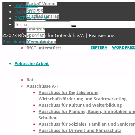
Partei? Verein!
Impressum
-
Satzung
Datenschutz
-
Mitgliedsantrag
BfGT Web Archiv
-
Vorstand
Suchen
Suche
Finanzen
nach:
©2023 BfGT - Bürger für Gütersloh e.V. | Realisierung:
Spenden
Buschkamp Consulting
Memorandum
Zurück
PRÄSENTIERT VON
SEPTERA
&
WORDPRESS
BfGT unterstützt
nach
oben
Politische Arbeit
Rat
Ausschüsse A-F
Ausschuss für Digitalisierung,
Wirtschaftsförderung und Stadtmarketing
Ausschuss für Kultur und Weiterbildung
Ausschuss für Planung, Bauen, Immobilien un
Schulbau
Ausschuss für Solziales, Familien und Seniore
Ausschuss für Umwelt und Klimaschutz