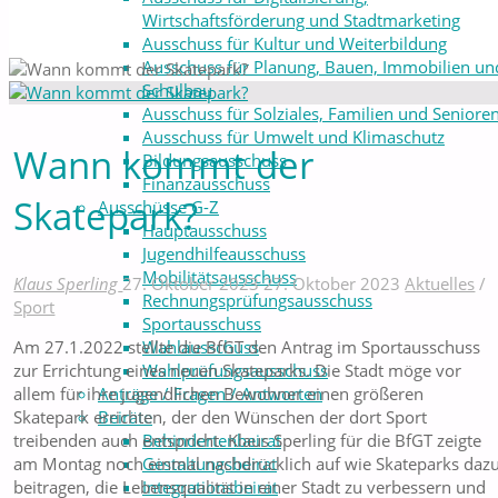
Wirtschaftsförderung und Stadtmarketing
Ausschuss für Kultur und Weiterbildung
Ausschuss für Planung, Bauen, Immobilien un
Schulbau
Ausschuss für Solziales, Familien und Seniore
Ausschuss für Umwelt und Klimaschutz
Wann kommt der
Bildungsausschuss
Finanzausschuss
Skatepark?
Ausschüsse G-Z
Hauptausschuss
Jugendhilfeausschuss
Mobilitätsausschuss
Klaus Sperling
27. Oktober 2023
27. Oktober 2023
Aktuelles
/
Rechnungsprüfungsausschuss
Sport
Sportausschuss
Wahlausschuss
Am 27.1.2022 stellte die BfGT den Antrag im Sportausschuss
Wahlprüfungsausschuss
zur Errichtung eines neuen Skateparks. Die Stadt möge vor
Anträge / Fragen / Antworten
allem für ihre jugendlichen Bewohner einen größeren
Beiräte
Skatepark errichten, der den Wünschen der dort Sport
Behindertenbeirat
treibenden auch entspricht. Klaus Sperling für die BfGT zeigte
Gestaltungsbeirat
am Montag noch einmal nachdrücklich auf wie Skateparks daz
Integrationsbeirat
beitragen, die Lebensqualität in einer Stadt zu verbessern und